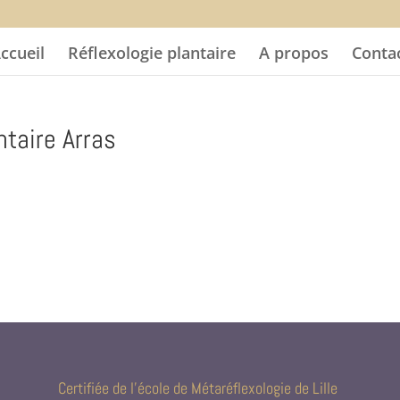
ccueil
Réflexologie plantaire
A propos
Conta
ntaire Arras
Certifiée de l’école de Métaréflexologie de Lille