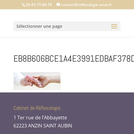
06-83-79-86-78
contact@reflexologie-arras.fr
Sélectionner une page
EB8B606BCE1A4E3991EDBAF378
Cabinet de Réflexologie
1 Ter rue de l’Abbayette
62223 ANZIN SAINT AUBIN